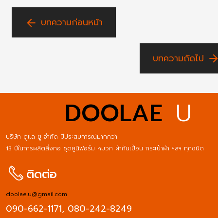
บทความก่อนหน้า
arrow_back
บทความถัดไป
arrow_forwa
DOOLAE
U
บริษัท ดูแล ยู จำกัด มีประสบการณ์มากกว่า
13 ปีในการผลิตสิ่งทอ ชุดยูนิฟอร์ม หมวก ผ้ากันเปื้อน กระเป๋าผ้า ฯลฯ ทุกชนิด
ติดต่อ
doolae.u@gmail.com
090-662-1171,
080-242-8249