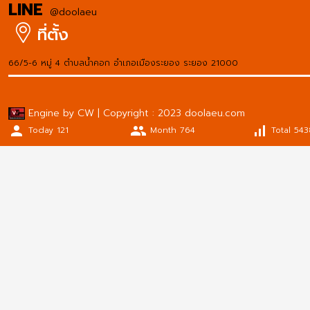
LINE
@doolaeu
ที่ตั้ง
66/5-6 หมู่ 4 ตำบลน้ำคอก อำเภอเมืองระยอง ระยอง 21000
Engine by CW | Copyright : 2023 doolaeu.com
person
people
signal_cellular_alt
Today 121
Month 764
Total 543