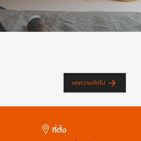
arrow_forward
บทความถัดไป
ที่ตั้ง