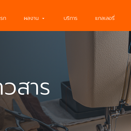
แรก
ผลงาน
บริการ
แกลเลอรี่
arrow_drop_down
าวสาร