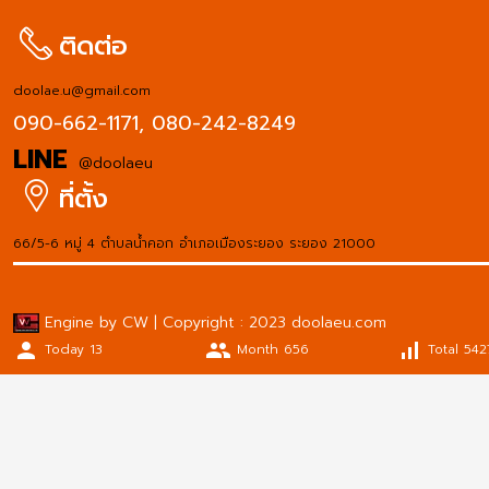
ติดต่อ
doolae.u@gmail.com
090-662-1171,
080-242-8249
LINE
@doolaeu
ที่ตั้ง
66/5-6 หมู่ 4 ตำบลน้ำคอก อำเภอเมืองระยอง ระยอง 21000
Engine by CW | Copyright : 2023 doolaeu.com
person
people
signal_cellular_alt
Today 13
Month 656
Total 542