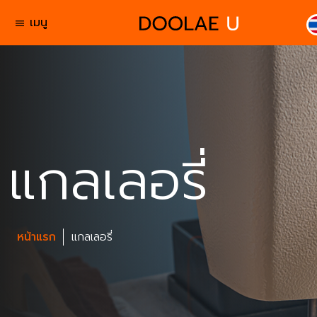
เมนู
menu
แกลเลอรี่
หน้าแรก
แกลเลอรี่