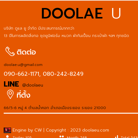
DOOLAE
U
บริษัท ดูแล ยู จำกัด มีประสบการณ์มากกว่า
13 ปีในการผลิตสิ่งทอ ชุดยูนิฟอร์ม หมวก ผ้ากันเปื้อน กระเป๋าผ้า ฯลฯ ทุกชนิด
ติดต่อ
doolae.u@gmail.com
090-662-1171,
080-242-8249
LINE
@doolaeu
ที่ตั้ง
66/5-6 หมู่ 4 ตำบลน้ำคอก อำเภอเมืองระยอง ระยอง 21000
Engine by CW | Copyright : 2023 doolaeu.com
person
people
signal_cellular_alt
Today 105
Month 748
Total 54