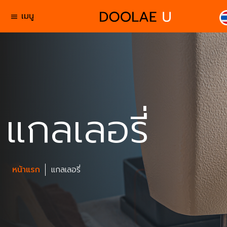
เมนู
menu
แกลเลอรี่
หน้าแรก
แกลเลอรี่