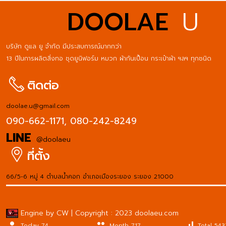
DOOLAE
U
บริษัท ดูแล ยู จำกัด มีประสบการณ์มากกว่า
13 ปีในการผลิตสิ่งทอ ชุดยูนิฟอร์ม หมวก ผ้ากันเปื้อน กระเป๋าผ้า ฯลฯ ทุกชนิด
ติดต่อ
doolae.u@gmail.com
090-662-1171,
080-242-8249
LINE
@doolaeu
ที่ตั้ง
66/5-6 หมู่ 4 ตำบลน้ำคอก อำเภอเมืองระยอง ระยอง 21000
Engine by CW | Copyright : 2023 doolaeu.com
person
people
signal_cellular_alt
Today 74
Month 717
Total 543