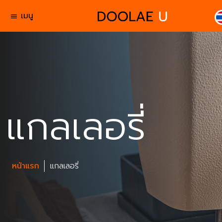
เมนู
menu
แกลเลอรี่
หน้าแรก
แกลเลอรี่