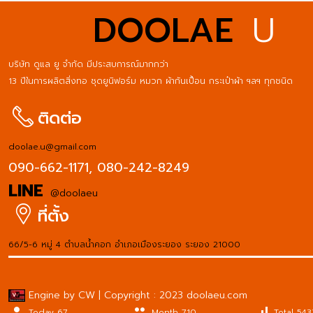
DOOLAE
U
บริษัท ดูแล ยู จำกัด มีประสบการณ์มากกว่า
13 ปีในการผลิตสิ่งทอ ชุดยูนิฟอร์ม หมวก ผ้ากันเปื้อน กระเป๋าผ้า ฯลฯ ทุกชนิด
ติดต่อ
doolae.u@gmail.com
090-662-1171,
080-242-8249
LINE
@doolaeu
ที่ตั้ง
66/5-6 หมู่ 4 ตำบลน้ำคอก อำเภอเมืองระยอง ระยอง 21000
Engine by CW | Copyright : 2023 doolaeu.com
person
people
signal_cellular_alt
Today 67
Month 710
Total 543