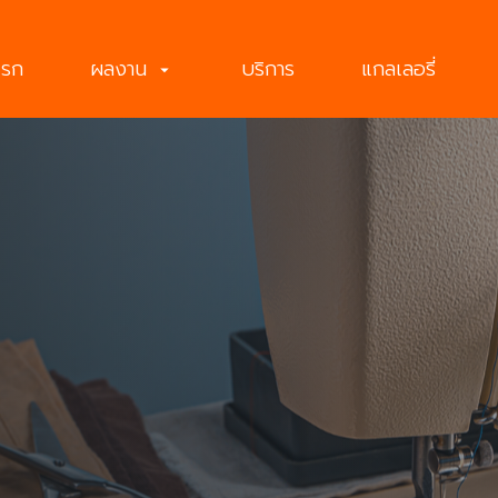
แรก
ผลงาน
บริการ
แกลเลอรี่
arrow_drop_down