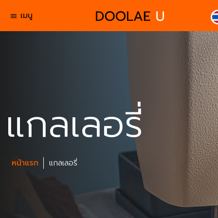
เมนู
menu
แกลเลอรี่
หน้าแรก
แกลเลอรี่