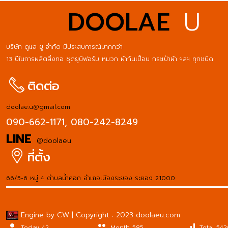
DOOLAE
U
บริษัท ดูแล ยู จำกัด มีประสบการณ์มากกว่า
13 ปีในการผลิตสิ่งทอ ชุดยูนิฟอร์ม หมวก ผ้ากันเปื้อน กระเป๋าผ้า ฯลฯ ทุกชนิด
ติดต่อ
doolae.u@gmail.com
090-662-1171,
080-242-8249
LINE
@doolaeu
ที่ตั้ง
66/5-6 หมู่ 4 ตำบลน้ำคอก อำเภอเมืองระยอง ระยอง 21000
Engine by CW | Copyright : 2023 doolaeu.com
person
people
signal_cellular_alt
Today 42
Month 585
Total 54