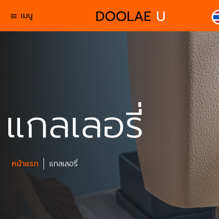
เมนู
menu
แกลเลอรี่
หน้าแรก
แกลเลอรี่