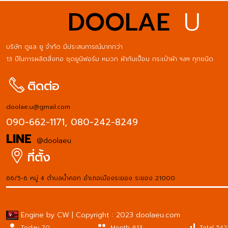
DOOLAE
U
บริษัท ดูแล ยู จำกัด มีประสบการณ์มากกว่า
13 ปีในการผลิตสิ่งทอ ชุดยูนิฟอร์ม หมวก ผ้ากันเปื้อน กระเป๋าผ้า ฯลฯ ทุกชนิด
ติดต่อ
doolae.u@gmail.com
090-662-1171,
080-242-8249
LINE
@doolaeu
ที่ตั้ง
66/5-6 หมู่ 4 ตำบลน้ำคอก อำเภอเมืองระยอง ระยอง 21000
Engine by CW | Copyright : 2023 doolaeu.com
person
people
signal_cellular_alt
Today 70
Month 613
Total 542