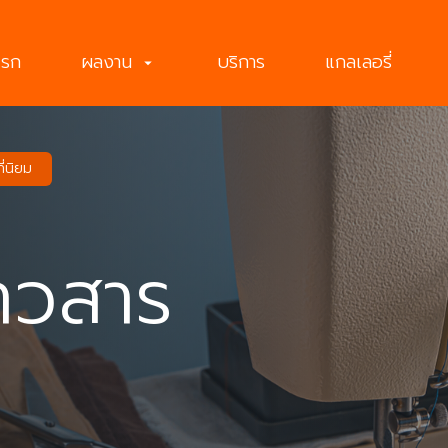
แรก
ผลงาน
บริการ
แกลเลอรี่
arrow_drop_down
ที่นิยม
าวสาร