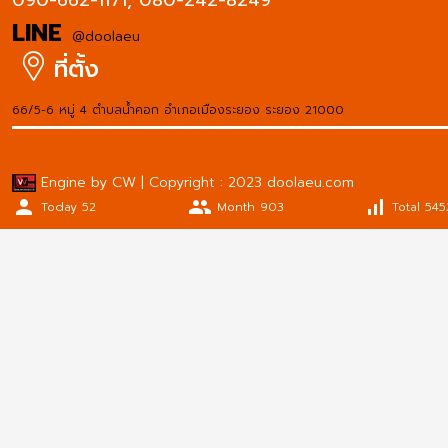
090-662-1171,
080-242-8249
LINE
@doolaeu
ที่ตั้ง
66/5-6 หมู่ 4 ตำบลน้ำคอก อำเภอเมืองระยอง ระยอง 21000
Engine by CW | Copyright : 2023 doolaeu.com
person
people
signal_cellular_alt
Today 52
Month 903
Total 545