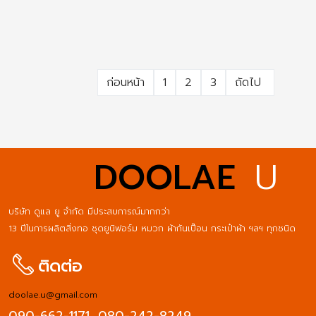
ก่อนหน้า
1
2
3
ถัดไป
DOOLAE
U
บริษัท ดูแล ยู จำกัด มีประสบการณ์มากกว่า
13 ปีในการผลิตสิ่งทอ ชุดยูนิฟอร์ม หมวก ผ้ากันเปื้อน กระเป๋าผ้า ฯลฯ ทุกชนิด
ติดต่อ
doolae.u@gmail.com