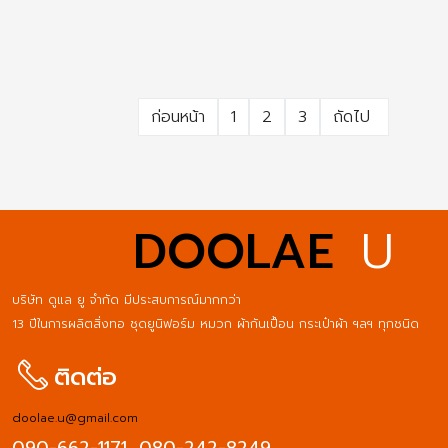
ก่อนหน้า
1
2
3
ถัดไป
DOOLAE
U
บริษัท ดูแล ยู จำกัด มีประสบการณ์มากกว่า
13 ปีในการผลิตสิ่งทอ ชุดยูนิฟอร์ม หมวก ผ้ากันเปื้อน กระเป๋าผ้า ฯลฯ ทุกชนิด
ติดต่อ
doolae.u@gmail.com