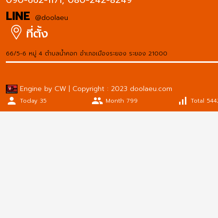
090-662-1171,
080-242-8249
LINE
@doolaeu
ที่ตั้ง
66/5-6 หมู่ 4 ตำบลน้ำคอก อำเภอเมืองระยอง ระยอง 21000
Engine by CW | Copyright : 2023 doolaeu.com
person
people
signal_cellular_alt
Today 35
Month 799
Total 54