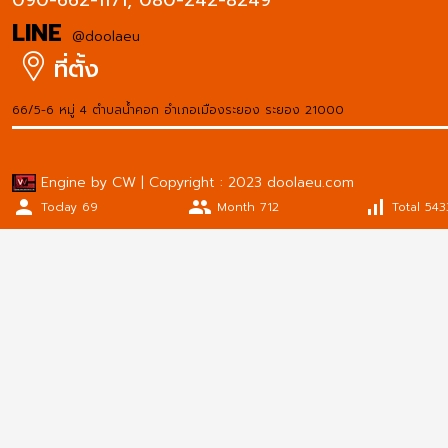
090-662-1171,
080-242-8249
LINE
@doolaeu
ที่ตั้ง
66/5-6 หมู่ 4 ตำบลน้ำคอก อำเภอเมืองระยอง ระยอง 21000
Engine by CW | Copyright : 2023 doolaeu.com
person
people
signal_cellular_alt
Today 69
Month 712
Total 543