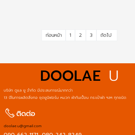
ก่อนหน้า
1
2
3
ถัดไป
DOOLAE
U
บริษัท ดูแล ยู จำกัด มีประสบการณ์มากกว่า
13 ปีในการผลิตสิ่งทอ ชุดยูนิฟอร์ม หมวก ผ้ากันเปื้อน กระเป๋าผ้า ฯลฯ ทุกชนิด
ติดต่อ
doolae.u@gmail.com