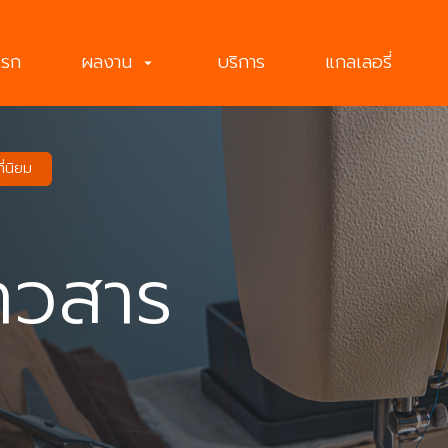
แรก
ผลงาน
บริการ
แกลเลอรี่
arrow_drop_down
ที่นิยม
าวสาร